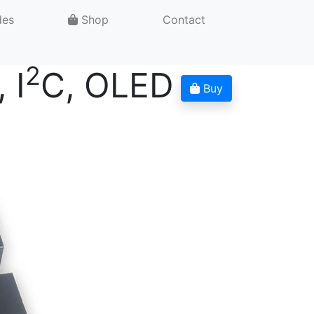
des
Shop
Contact
2
 I
C, OLED
Buy